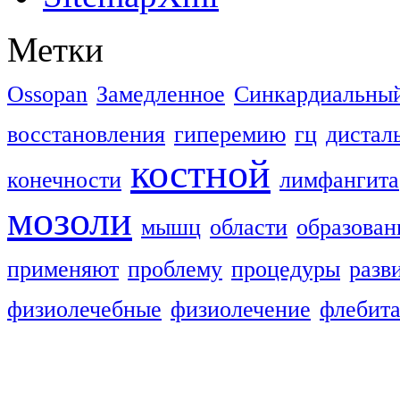
Метки
Ossopan
Замедленное
Синкардиальны
восстановления
гиперемию
гц
дистал
костной
конечности
лимфангита
мозоли
мышц
области
образован
применяют
проблему
процедуры
разв
физиолечебные
физиолечение
флебит