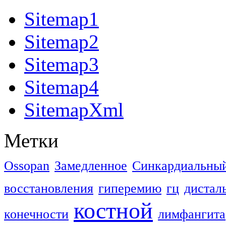
Sitemap1
Sitemap2
Sitemap3
Sitemap4
SitemapXml
Метки
Ossopan
Замедленное
Синкардиальны
восстановления
гиперемию
гц
дистал
костной
конечности
лимфангита