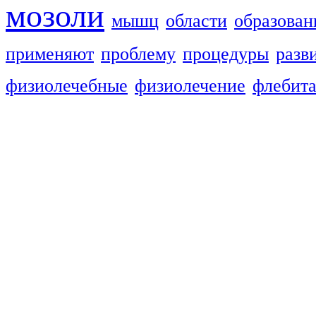
мозоли
мышц
области
образован
применяют
проблему
процедуры
разв
физиолечебные
физиолечение
флебит