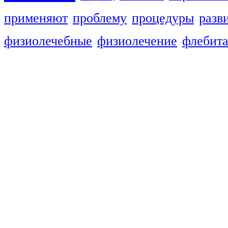
применяют
проблему
процедуры
разв
физиолечебные
физиолечение
флебит