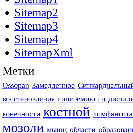
Sitemap2
Sitemap3
Sitemap4
SitemapXml
Метки
Ossopan
Замедленное
Синкардиальны
восстановления
гиперемию
гц
дистал
костной
конечности
лимфангита
мозоли
мышц
области
образован