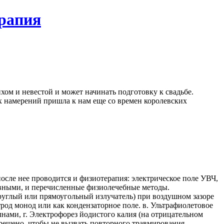
ерапия
хом и невестой и может начинать подготовку к свадьбе.
х намерений пришла к нам еще со времен королевских
осле нее проводится и физиотерапия: электрическое поле УВЧ,
ивными, и перечисленные физиолечебные методы.
глый или прямоугольный излучатель) при воздушном зазоре
трод монод или как кондензаторное поле. в. Ультрафиолетовое
нами, г. Электрофорез йодистого калия (на отрицательном
рещено, чтобы не вызвать повторного травмирования.