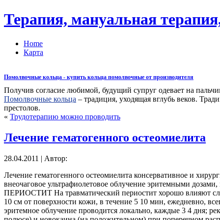
Терапия, мануальная терапия,
Home
Карта
Помолвочные кольца - купить кольца помолвочные от производителя
Получив согласие любимой, будущий супруг одевает на пальчик
Помолвочные кольца
– традиция, уходящая вглубь веков. Трад
престолов.
«
Трудотерапию можно проводить
Лечение гематогенного остеомиелита
28.04.2011 | Автор:
Лечение гематогенного остеомиелита консервативное и хирурги
внеочаговое ультрафиолетовое облучение эритемными дозами,
ПЕРИОСТИТ На травматический периостит хорошо влияют след
10 см от поверхности кожи, в течение 5 10 мин, ежедневно, вс
эритемное облучение проводится локально, каждые 3 4 дня; ре
полюсе) и новокаина (на положительном) при поперечном расп