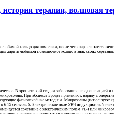
 история терапии, волновая т
 любимой кольцо для помолвки, после чего пара считается жени
иция дарить любимой помолвочное кольцо в знак своих серьезны
ческое. В хронический стадии заболевания перед операцией и п
 микроволны. При абсцессе Бродье применяют, наряду с операт
ующие физиолечебные методы: а. Микрозолны (используют кру
его 6 15 сеансов, б. Электрическое поле УВЧ индукционный элек
комендуется сочетание с электрическим полем УВЧ или микровол
оложении электродов; заниматься спортом во время лечения зап