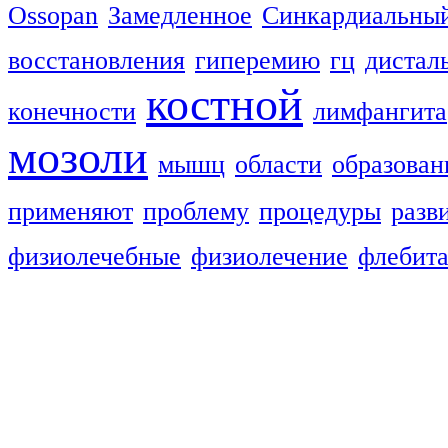
Ossopan
Замедленное
Синкардиальны
восстановления
гиперемию
гц
дистал
костной
конечности
лимфангита
мозоли
мышц
области
образован
применяют
проблему
процедуры
разв
физиолечебные
физиолечение
флебит