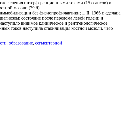
после лечения интерференционными токами (15 сеансов) и
стной мозоли (29 б).
й иммобилизации без физиопрофилактики; 1. II. 1966 г. сделана
 диагнозом: состояние после перелома левой голени и
 наступило видимое клиническое и рентгенологическое
нных токов наступила стабилизация костной мозоли, чего
сти
,
образование
,
сегментарной