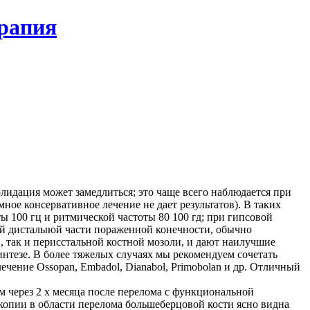
ерапия
лидация может замедлиться; это чаще всего наблюдается при
ое консервативное лечение не дает результатов). В таких
 100 гц и ритмической частоты 80 100 гд; при гипсовой
мой дисталыюй части пораженной конечности, обычно
 так и перисстальной костной мозоли, и дают наилучшие
интезе. В более тяжелых случаях мы рекомендуем сочетать
ение Ossopan, Embadol, Dianabol, Primobolan и др. Отличный
нам через 2 х месяца после перелома с функциональной
копии в области перелома большеберцовой кости ясно видна