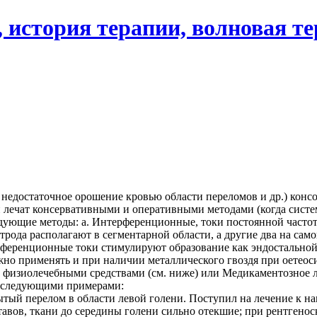
 история терапии, волновая т
недостаточное орошение кровью области переломов и др.) консо
лечат консервативными и оперативными методами (когда системн
дующие методы: а. Интерференционные, токи постоянной частоты
трода располагают в сегментарной области, а другие два на са
ференционные токи стимулируют образование как эндостальной,
ожно применять и при наличии металлического гвоздя при оетеос
изиолечебными средствами (см. ниже) или Медикаментозное леч
 следующими примерами:
открытый перелом в области левой голени. Поступил на лечение к 
вов, ткани до середины голени сильно отекшие; при рентгенос