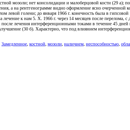
стной мозоли; нет консолидации и малоберцовой кости (29 а); 
ния, а на рентгенограмме видно оформление ясно очерченной ко
ерелом левой голени; до января 1966 г. конечность была в гипсово
 лечение к нам 5. X. 1966 г. через 14 месяцев после перелома, с
); после лечения интерференционными токами в течение 45 дней
улучшение (30 б). Характерно, что под влиянием интерференцио
,
Замедленное
,
костной
,
мозоли
,
наличием
,
неспособностью
,
обла