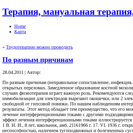
Терапия, мануальная терапия,
Home
Карта
«
Трудотерапию можно проводить
По разным причинам
28.04.2011 | Автор:
По разным причинам (неправильное сопоставление, инфекция, 
открытых переломах. Замедленное образование костной мозоли 
случаях физиотерапия играет важную роль. Рекомендуются сле
иммобилизации для электродов вырезают окошечки, или 2 элек
свободной от гипсовой повязки. По нашим наблюдениям интер
результаты. Этот метод обладает тем преимущество, что его м
лечение интерференционными токами с другими подходящими ф
эффект лечения интерференционными токами иллюстрируется
1 В. Н. И., 8 лет, школьник, амб. 21161966 г. 17. VI. 1936 г. 
неспособностью, наличием тугоподвижных и болезненных суста