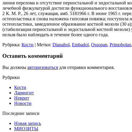
линия перелома и отсутствие периостальной и эндостальной ко
лечебной физкультурой достигли функционального восстановле
2 К. М. Р., 26 лет, служащая, амб. 5181966 г. В июне 1965 г. п
остеопластика и снова наложена гипсовая повязка; поступила на
остеопластики, замедленное образование костной мозоли (30 а
(стабилизация периостальной и эндостальной костной мозоли) 
нельзя было наблюдать в течение более одного года.
Рубрика:
Кости
| Метки:
Dianabol
,
Embadol
,
Ossopan
,
Primobolan
Оставить комментарий
Вы должны
авторизоваться
для отправки комментария.
Рубрики
Кости
Ларингит
Неврит
Новости
Последние записи
Новая запись
МИОЗИТЫ