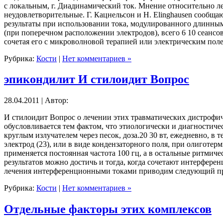
с локальным, г. Диадинамический ток. Мнение относительно ле
неудовлетворительные. Г. Кацнельсон и Н. Elinghausen сообщаю
результаты при использовании тока, модулированного длинными 
(при поперечном расположении электродов), всего 6 10 сеансов
сочетая его с микроволновой терапией или электрическим пол
Рубрика:
Кости
|
Нет комментариев »
эпикондилит И стилоидит Вопрос
28.04.2011 | Автор:
И стилоидит Вопрос о лечении этих травматических дистрофич
обусловливается тем фактом, что этиологически и диагностич
круглым излучателем через песок, доза.20 30 вт, ежедневно, 
электрод (23), или в виде кондензаторного поля, при олиготер
применяется постоянная частота 100 гц, а в остальные ритмичес
результатов можно достичь и тогда, когда сочетают интерфер
лечения интерференционными токами приводим следующий п
Рубрика:
Кости
|
Нет комментариев »
Отдельные факторы этих комплексов