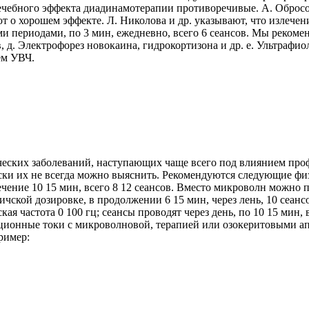
чебного эффекта диадинамотерапии противоречивые. А. Обросов,
т о хорошем эффекте. Л. Николова и др. указывают, что излечен
периодами, по 3 мин, ежедневно, всего 6 сеансов. Мы рекоменду
, д. Электрофорез новокаина, гидрокортизона и др. е. Ультрафи
ем УВЧ.
еских заболеваний, наступающих чаще всего под влиянием проф
ески их не всегда можно выяснить. Рекомендуются следующие ф
в течение 10 15 мин, всего 8 12 сеансов. Вместо микроволн мож
мичской дозировке, в продолжении 6 15 мин, через лень, 10 сеа
кая частота 0 100 гц; сеансы проводят через день, по 10 15 мин,
енционные токи с микроволновой, терапией или озокеритовыми 
ример: