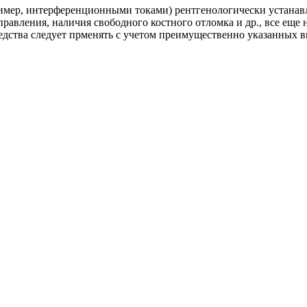
пример, интерференционными токами) рентгенологически устанав
вправления, наличия свободного костного отломка и др., все ещ
редства следует прменять с учетом преимущественно указанных 