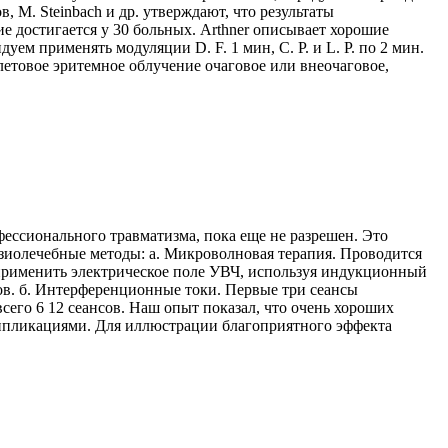
 М. Steinbach и др. утверждают, что результаты
ие достигается у 30 больных. Arthner описывает хорошие
ем применять модуляции D. F. 1 мин, С. Р. и L. P. по 2 мин.
олетовое эритемное облучение очаговое или внеочаговое,
ессионального травматизма, пока еще не разрешен. Это
изиолечебные методы: а. Микроволновая терапия. Проводится
но применить электрическое поле УВЧ, используя индукционный
нсов. б. Интерференционные токи. Первые три сеансы
 всего 6 12 сеансов. Наш опыт показал, что очень хороших
аппликациями. Для иллюстрации благоприятного эффекта