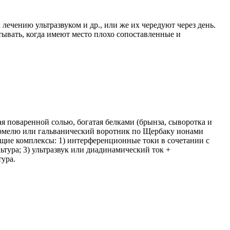
ечению ультразвуком и др., или же их чередуют через день.
ывать, когда имеют место плохо сопоставленные и
я поваренной солью, богатая белками (брынза, сыворотка и
ермелю или гальванический воротник по Щербаку ионами
ющие комплексы: 1) интерференционные токи в сочетании с
тура; 3) ультразвук или диадинамический ток +
тура.