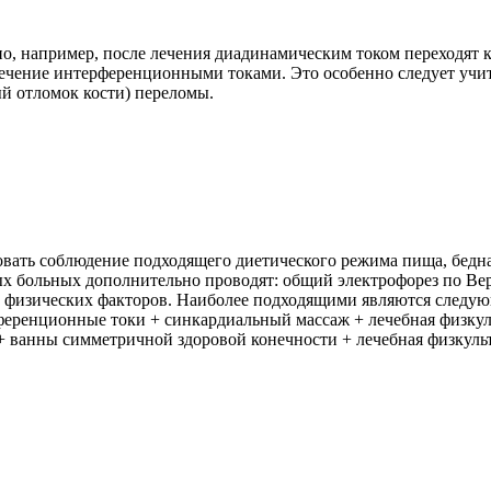
 например, после лечения диадинамическим током переходят к л
лечение интерференционными токами. Это особенно следует учит
й отломок кости) переломы.
овать соблюдение подходящего диетического режима пища, бедна
ных больных дополнительно проводят: общий электрофорез по В
ых физических факторов. Наиболее подходящими являются следу
рференционные токи + синкардиальный массаж + лечебная физкуль
 + ванны симметричной здоровой конечности + лечебная физкуль