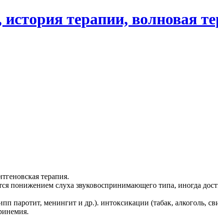
 история терапии, волновая т
нтгеновская терапия.
понижением слуха звуковоспринимающего типа, иногда дости
п паротит, менингит и др.). интоксикации (табак, алкоголь, с
еринемия.