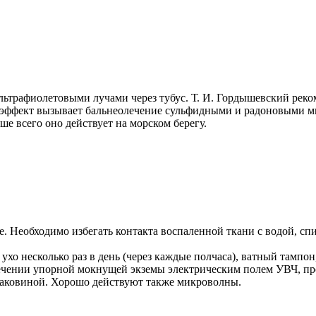
ьтрафиолетовыми лучами через тубус. Т. И. Гордышевский реко
 эффект вызывает бальнеолечение сульфидными и радоновыми м
е всего оно действует на морском берегу.
. Необходимо избегать контакта воспаленной ткани с водой, сп
 ухо несколько раз в день (через каждые полчаса), ватный тамп
ечении упорной мокнущей экземы электрическим полем УВЧ, пров
 раковиной. Хорошо действуют также микроволны.