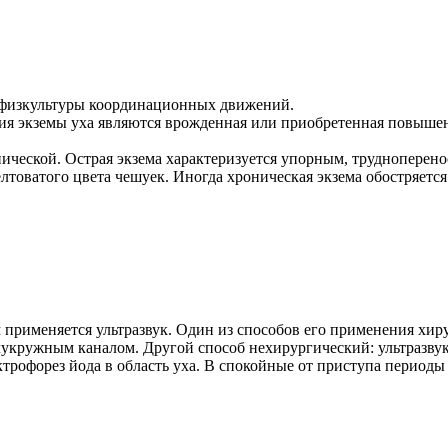
 физкультуры координационных движений.
кземы уха являются врожденная или приобретенная повышенна
ической. Острая экзема характеризуется упорным, трудноперен
елтоватого цвета чешуек. Иногда хроническая экзема обостряетс
м применяется ультразвук. Один из способов его применения хи
лукружным каналом. Другой способ нехирургический: ультразвук
ктрофорез йода в область уха. В спокойные от приступа период