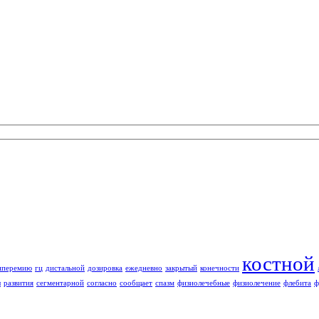
костной
иперемию
гц
дистальной
дозировка
ежедневно
закрытый
конечности
ы
развития
сегментарной
согласно
сообщает
спазм
физиолечебные
физиолечение
флебита
ф