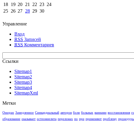
18
19
20
21
22
23
24
25
26
27
28
29
30
Управление
Вход
RSS
Записей
RSS
Комментариев
Ссылки
Sitemap1
Sitemap2
Sitemap3
Sitemap4
SitemapXml
Метки
Ossopan
Замедленное
Синкардиальный
авторов
боли
больных
ваннами
восстановления
г
образование
оказывает
остеомиелита
переломах
по
при
применяют
проблему
процедур