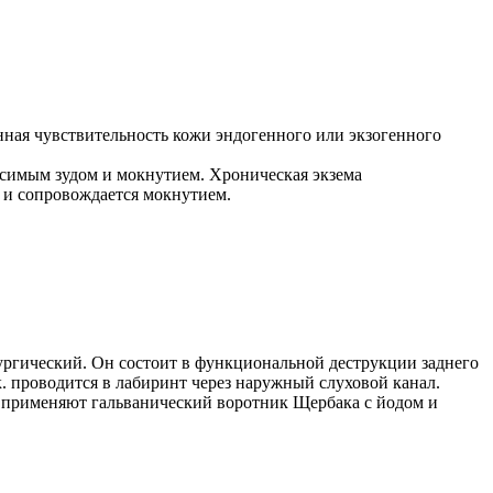
я чувствительность кожи эндогенного или экзогенного
осимым зудом и мокнутием. Хроническая экзема
я и сопровождается мокнутием.
рургический. Он состоит в функциональной деструкции заднего
. проводится в лабиринт через наружный слуховой канал.
ы применяют гальванический воротник Щербака с йодом и