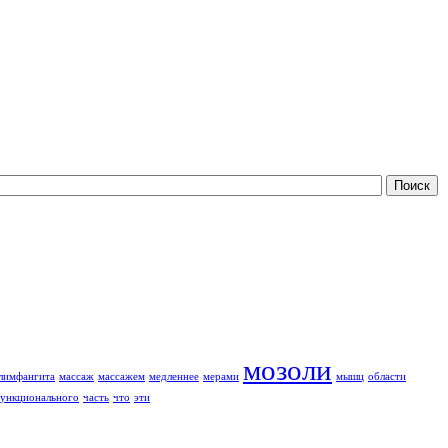
мозоли
лимфангита
массаж
массажем
медленнее
мерами
мышц
области
ункционального
часть
что
эти