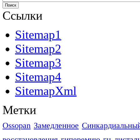
Ссылки
Sitemap1
Sitemap2
Sitemap3
Sitemap4
SitemapXml
Метки
Ossopan
Замедленное
Синкардиальны
восстановления
гиперемию
гц
дистал