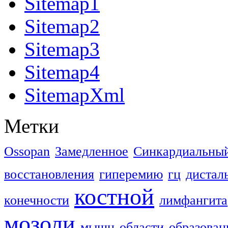
Sitemap1
Sitemap2
Sitemap3
Sitemap4
SitemapXml
Метки
Ossopan
Замедленное
Синкардиальны
восстановления
гиперемию
гц
дистал
костной
конечности
лимфангита
мозоли
мышц
области
образован