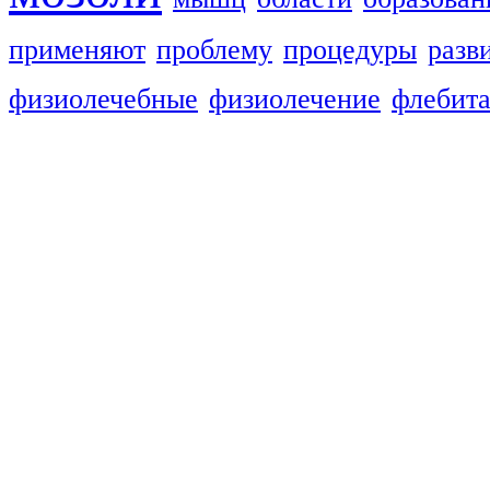
применяют
проблему
процедуры
разв
физиолечебные
физиолечение
флебит